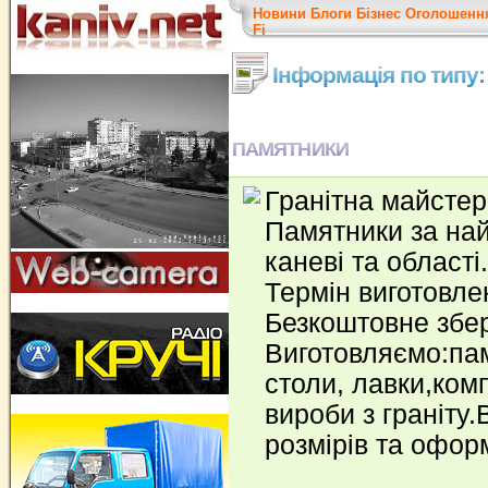
Новини
Блоги
Бізнес
Оголошенн
Fi
Інформація по типу
ПАМЯТНИКИ
Гранітна майстер
Памятники за на
каневі та області.
Термін виготовле
Безкоштовне збер
Виготовляємо:пам
столи, лавки,комп
вироби з граніту.
розмірів та офор