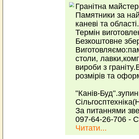
Гранітна майстер
Памятники за на
каневі та області.
Термін виготовле
Безкоштовне збер
Виготовляємо:пам
столи, лавки,комп
вироби з граніту.
розмірів та офор
"Канів-Буд".зупин
Сільгосптехніка(
За питаннями зв
097-64-26-706 - 
Читати...