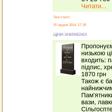
Читати...
Теги статті:
15 грудня 2014, 17:29
ЦІНИ ЗНИЖЕНО!
Пропонуєм
низькою ц
входить: п
підпис, хр
1870 грн
Також є ба
найнижчим
Пам'ятники
вази, лавки
Сільгоспте