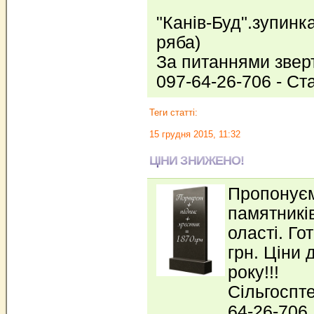
"Канів-Буд".зупинк
ряба)
За питаннями звер
097-64-26-706 - Ст
Теги статті:
15 грудня 2015, 11:32
ЦІНИ ЗНИЖЕНО!
Пропонуєм
памятникі
оласті. Го
грн. Ціни 
року!!!
Сільгоспте
64-26-706