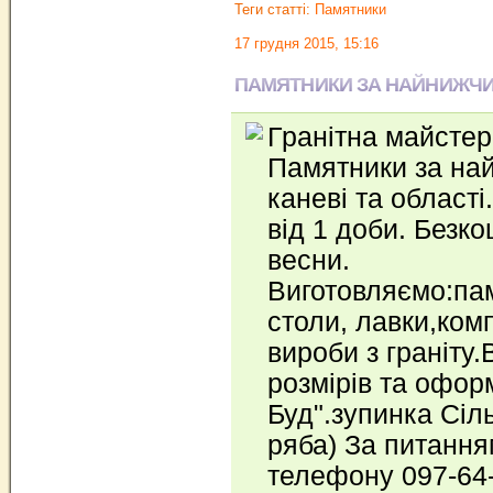
Теги статті:
Памятники
17 грудня 2015, 15:16
ПАМЯТНИКИ ЗА НАЙНИЖЧИ
Гранітна майстер
Памятники за на
каневі та області
від 1 доби. Безк
весни.
Виготовляємо:пам
столи, лавки,комп
вироби з граніту.
розмірів та офор
Буд".зупинка Сіл
ряба) За питання
телефону 097-64-