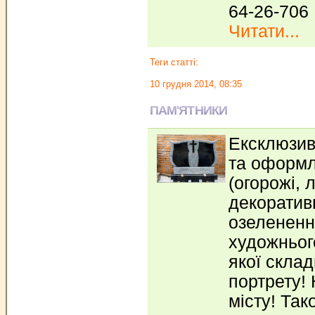
64-26-706
Читати...
Теги статті:
10 грудня 2014, 08:35
ПАМ'ЯТНИКИ
Ексклюзив
та оформл
(огорожі, 
декоратив
озеленення
художньог
якої скла
портрету!
місту! Так