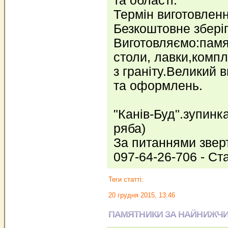
та області.
Термін виготовленн
Безкоштовне зберіг
Виготовляємо:памя
столи, лавки,компле
з граніту.Великий в
та оформлень.
"Канів-Буд".зупинк
ряба)
За питаннями звер
097-64-26-706 - Ст
Теги статті:
20 грудня 2015, 13:46
ПАМЯТНИКИ ЗА НАЙНИЖЧИ