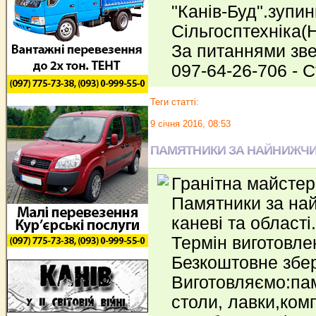
"Канів-Буд".зупин
Сільгосптехніка(
За питаннями зв
097-64-26-706 - 
Теги статті:
9 січня 2016, 08:53
ПАМЯТНИКИ ЗА НАЙНИЖЧИ
Гранітна майстер
Памятники за на
каневі та області.
Термін виготовле
Безкоштовне збер
Виготовляємо:пам
столи, лавки,комп