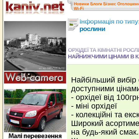
Новини
Блоги
Бізнес
Оголошен
Wi-Fi
Інформація по типу:
рослини
ОРХІДЕЇ ТА КІМНАТНІ РОС
НАЙНИЖЧИМИ ЦІНАМИ В К
Найбільший вибір 
доступними цінам
- орхідеї від 100гр
- міні орхідеї
- колекційні та ек
Широкий асортиме
на будь-який смак.