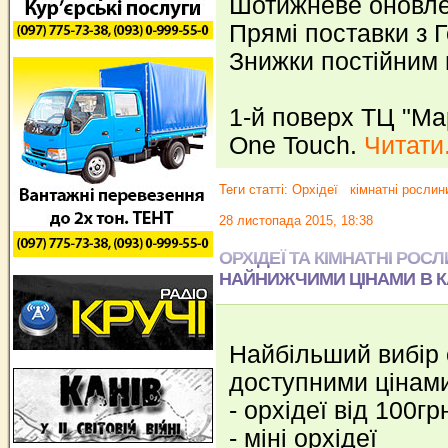
Шотижневе оновле
Прямі поставки з Г
Знижки постійним 
1-й поверх ТЦ "Ма
One Touch.
Читати.
Теги статті:
Орхідеї
кімнатні рослин
28 листопада 2015, 18:38
ОРХІДЕЇ ТА КІМНАТНІ РОС
НАЙНИЖЧИМИ ЦІНАМИ В К
Найбільший вибір 
доступними цінам
- орхідеї від 100гр
- міні орхідеї