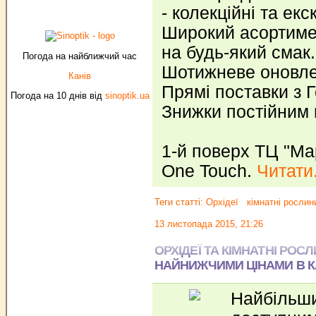
- колекційні та ек
Широкий асортиме
на будь-який смак.
Погода на найближчий час
Шотижневе оновле
Канів
Прямі поставки з Г
Погода на 10 днів від
sinoptik.ua
Знижки постійним 
1-й поверх ТЦ "Ма
One Touch.
Читати.
Теги статті:
Орхідеї
кімнатні рослин
13 листопада 2015, 21:26
ОРХІДЕЇ ТА КІМНАТНІ РОС
НАЙНИЖЧИМИ ЦІНАМИ В К
Найбільши