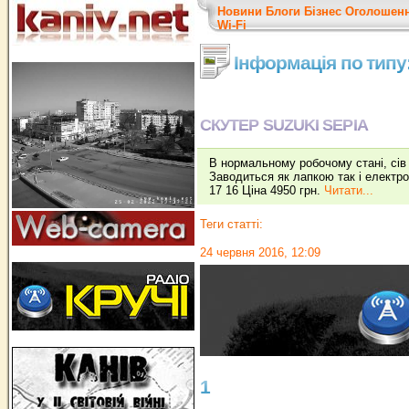
Новини
Блоги
Бізнес
Оголошен
Wi-Fi
Інформація по типу
СКУТЕР SUZUKI SEPIA
В нормальному робочому стані, сів і
Заводиться як лапкою так і електро
17 16 Ціна 4950 грн.
Читати...
Теги статті:
24 червня 2016, 12:09
1