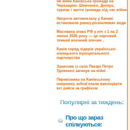
Як живе Канівська громада на
Черкащині: Шевченко, Дніпро,
туризм і життя громади під час війни
Напроти автовокзалу у Каневі
встановили рамку-розпилювач води
Масована атака РФ у ніч з 1 на 2
липня 2026 року — це черговий
тяжкий воєнний злочин .
Канів серед лідерів українсько-
німецького муніципального
партнерства
Захисник із села Пекарі Петро
Удовенко загинув на війні
Перевізника на Канівському
напрямку зобов’язали виконувати
всі рейси за графіком
Популярні за тиждень:
Про що зараз
спілкуються: