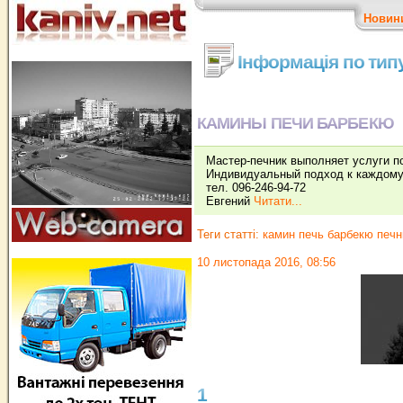
Новин
Інформація по тип
КАМИНЫ ПЕЧИ БАРБЕКЮ
Мастер-печник выполняет услуги п
Индивидуальный подход к каждому
тел. 096-246-94-72
Евгений
Читати...
Теги статті:
камин печь барбекю печн
10 листопада 2016, 08:56
1