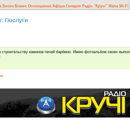
и
Блоги
Бізнес
Оголошення
Афіша
Галерея
Радіо "Кручі"
Мапа
Wi-Fi
у: Послуги
о строительству каминов печей барбекю. Имею фотоальбом своих выпол
.
ик