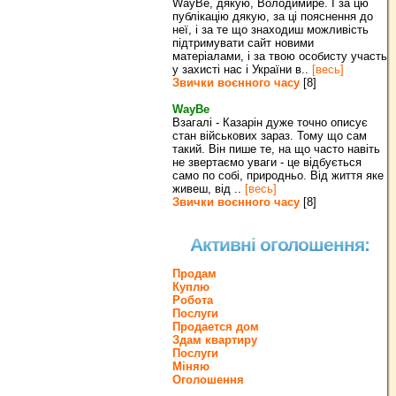
WayBe, дякую, Володимире. І за цю
публікацію дякую, за ці пояснення до
неї, і за те що знаходиш можливість
підтримувати сайт новими
матеріалами, і за твою особисту участь
у захисті нас і України в..
[весь]
Звички воєнного часу
[8]
WayBe
Взагалі - Казарін дуже точно описує
стан військових зараз. Тому що сам
такий. Він пише те, на що часто навіть
не звертаємо уваги - це відбується
само по собі, природньо. Від життя яке
живеш, від ..
[весь]
Звички воєнного часу
[8]
Активні оголошення:
Продам
Куплю
Робота
Послуги
Продается дом
Здам квартиру
Послуги
Міняю
Оголошення