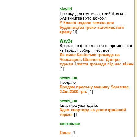
slavikf
Про яку ділянку мова, який бюджет
будівництва і хто донор?
У Каневі надали землю для
будівництва греко‐католицького
храму
[1]
WayBe
Вражаюче фото до статті, прямо все є
- і Тарас, і собор, і гес, все!
Як живе Канівська громада на
Черкащині: Шевченко, Дніпро,
туризм і життя громади під час війни
[1]
sevas_ua
Продано!
Продам пральну машину Samsung
3.5кг.2500 грн.
[1]
sevas_ua
Квартира уже здана.
Здам квартиру на довготривалий
термін
[1]
святослав
Гопак
[1]