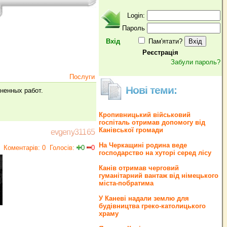
Login:
Пароль
Вхід
Пам'ятати?
Реєстрація
Забули пароль?
Послуги
Нові теми:
ненных работ.
Кропивницький військовий
госпіталь отримав допомогу від
Канівської громади
evgeny31165
На Черкащині родина веде
Коментарів: 0
Голосів:
0
0
господарство на хуторі серед лісу
Канів отримав черговий
гуманітарний вантаж від німецького
міста-побратима
У Каневі надали землю для
будівництва греко‐католицького
храму