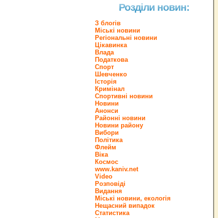
Розділи новин:
З блогів
Міські новини
Регіональні новини
Цікавинка
Влада
Податкова
Спорт
Шевченко
Історія
Кримінал
Спортивні новини
Новини
Анонси
Районні новини
Новини району
Вибори
Політика
Флейм
Віка
Космос
www.kaniv.net
Video
Розповіді
Видання
Міські новини, екологія
Нещасний випадок
Статистика