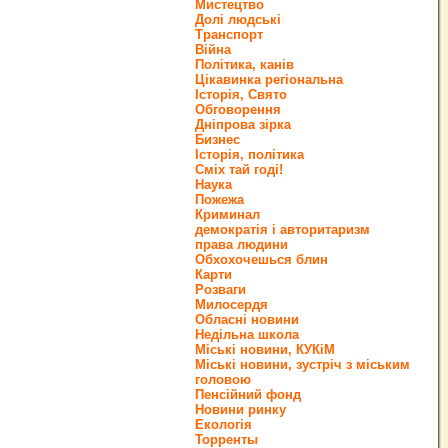
Мистецтво
Долі людські
Транспорт
Війна
Політика, канів
Цікавинка регіональна
Історія, Свято
Обговорення
Дніпрова зірка
Бизнес
Історія, політика
Сміх тай годі!
Наука
Пожежа
Криминал
демократія і авторитаризм
права людини
Обхохочешься блин
Карти
Розваги
Милосердя
Обласні новини
Недільна школа
Міські новини, КУКіМ
Міські новини, зустріч з міським
головою
Пенсійний фонд
Новини ринку
Екологія
Торренты