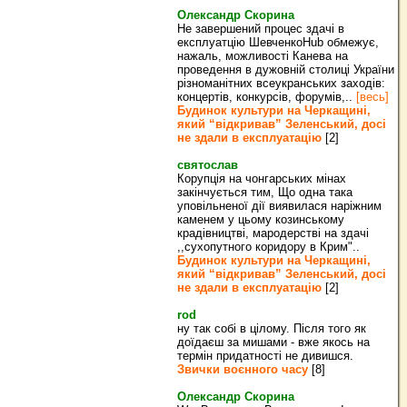
Олександр Скорина
Не завершений процес здачі в
експлуатцію ШевченкоHub обмежує,
нажаль, можливості Канева на
проведення в дужовній столиці України
різноманітних всеукранських заходів:
концертів, конкурсів, форумів,..
[весь]
Будинок культури на Черкащині,
який “відкривав” Зеленський, досі
не здали в експлуатацію
[2]
святослав
Корупція на чонгарських мінах
закінчується тим, Що одна така
уповільненої дії виявилася наріжним
каменем у цьому козинському
крадівництві, мародерстві на здачі
,,сухопутного коридору в Крим"..
Будинок культури на Черкащині,
який “відкривав” Зеленський, досі
не здали в експлуатацію
[2]
rod
ну так собі в цілому. Після того як
доїдаєш за мишами - вже якось на
термін придатності не дивишся.
Звички воєнного часу
[8]
Олександр Скорина