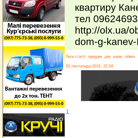
квартиру Кан
тел 09624693
http://olx.ua
dom-g-kanev-
Теги статті:
продам
дім
канів
обмін
10 листопада 2016, 22:04
1