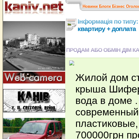
Новини
Блоги
Бізнес
Оголо
Інформація по типу:
квартиру + доплата
ПРОДАМ АБО ОБМІН ДІМ КА
Жилой дом ст
крыша Шифер 
вода в доме .
современный 
пластиковые,
700000грн пр