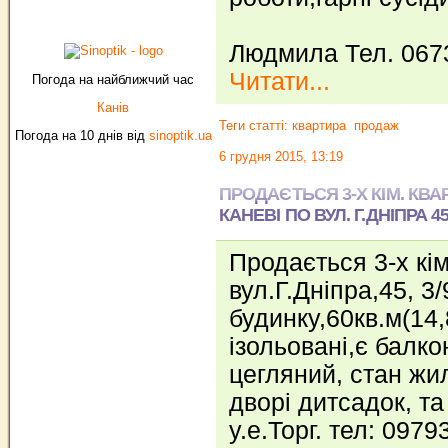
Людмила Тел. 067
Читати...
Погода на найближчий час
Канів
Теги статті:
квартира
продаж
Погода на 10 днів від
sinoptik.ua
6 грудня 2015, 13:19
ПРОДАЄТЬСЯ 3-Х КІМ. КВА
КАНЕВІ ПО ВУЛ. Г.ДНІПРА 4
Продається 3-х кім
вул.Г.Дніпра,45, 3/
будинку,60кв.м(14,8
ізольовані,є балко
цегляний, стан жил
дворі дитсадок, т
у.е.Торг. тел: 097