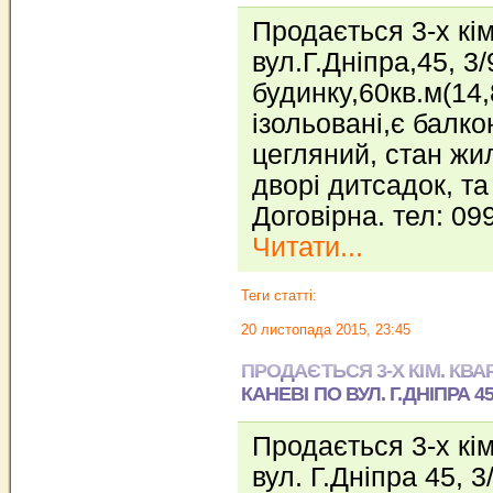
Продається 3-х кім
вул.Г.Дніпра,45, 3/
будинку,60кв.м(14,8
ізольовані,є балко
цегляний, стан жил
дворі дитсадок, та
Договірна. тел: 0
Читати...
Теги статті:
20 листопада 2015, 23:45
ПРОДАЄТЬСЯ 3-Х КІМ. КВА
КАНЕВІ ПО ВУЛ. Г.ДНІПРА 4
Продається 3-х кім
вул. Г.Дніпра 45, 3/