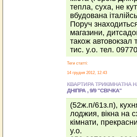
тепла, суха, не ку
вбудована італійсь
Поруч знаходиться
магазини, дитсадок
також автовокзал та
тис. у.о. тел. 097
Теги статті:
14 грудня 2012, 12:43
КВАРТИРА ТРИКІМНАТНА НА 
ДНІПРА , 9/9 "СВІЧКА"
(52ж.п/61з.п), кух
лоджия, вікна на сх
кімнати, прекрасни
у.о.