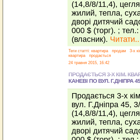
(14,8/8/11,4), цегл
жилий, тепла, суха
дворі дитячий сад
000 $ (торг). ; тел
(власник).
Читати..
Теги статті:
квартира
продам
3-х к
квартира
продається
24 травня 2015, 16:42
ПРОДАЄТЬСЯ 3-Х КІМ. КВА
КАНЕВІ ПО ВУЛ. Г.ДНІПРА 4
Продається 3-х кім
вул. Г.Дніпра 45, 3/
(14,8/8/11,4), цегл
жилий, тепла, суха
дворі дитячий сад
000 $ (торг). ; тел