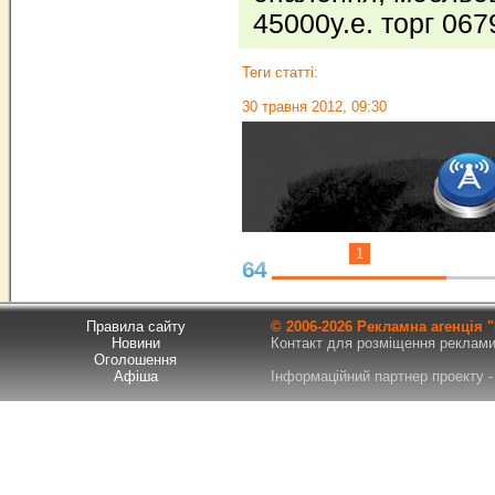
45000у.е. торг 06
Теги статті:
30 травня 2012, 09:30
1
64
Правила сайту
© 2006-
2026 Рекламна агенція
Новини
Контакт для розміщення реклами т
Оголошення
Афіша
Інформаційний партнер проекту - 