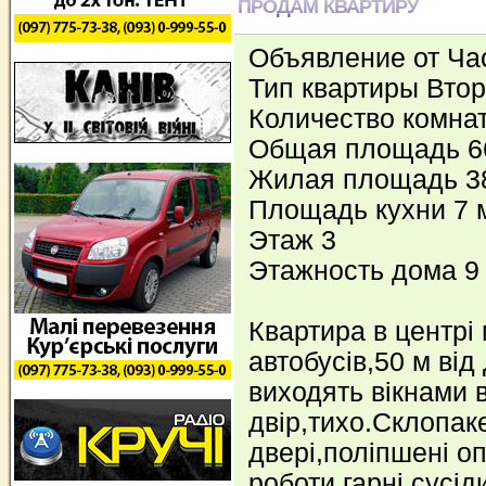
ПРОДАМ КВАРТИРУ
Объявление от Ча
Тип квартиры Вто
Количество комнат
Общая площадь 6
Жилая площадь 3
Площадь кухни 7 
Этаж 3
Этажность дома 9
Квартира в центрі
автобусів,50 м від
виходять вікнами 
двір,тихо.Склопаке
двері,поліпшені о
роботи,гарні сусід