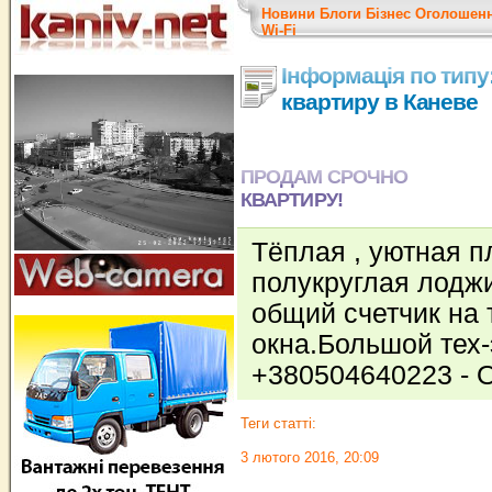
Новини
Блоги
Бізнес
Оголошен
Wi-Fi
Інформація по типу
квартиру в Каневе
ПРОДАМ СРОЧНО
КВАРТИРУ!
Тёплая , уютная 
полукруглая лоджи
общий счетчик на 
окна.Большой тех-
+380504640223 - 
Теги статті:
3 лютого 2016, 20:09