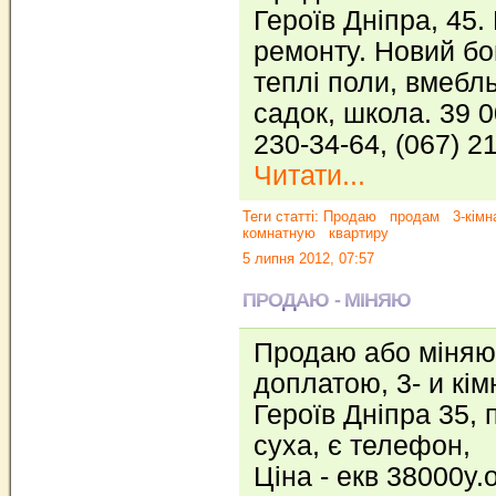
Героїв Дніпра, 45.
ремонту. Новий бо
теплі поли, вмебл
садок, школа. 39 0
230-34-64, (067) 2
Читати...
Теги статті:
Продаю
продам
3-кімн
комнатную
квартиру
5 липня 2012, 07:57
ПРОДАЮ - МІНЯЮ
Продаю або міняю
доплатою, 3- и кім
Героїв Дніпра 35, 
суха, є телефон,
Ціна - екв 38000у.о