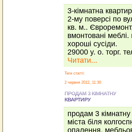
3-кімнатна кварти
2-му поверсі по ву
кв. м.. Євроремонт
вмонтовані меблі. 
хороші сусіди.
29000 у. о. торг. т
Читати...
Теги статті:
2 червня 2012, 11:30
ПРОДАМ 3 КІМНАТНУ
КВАРТИРУ
продам 3 кімнатну 
міста біля колгосп
опалення, мебльов