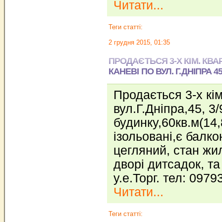
Читати...
Теги статті:
2 грудня 2015, 01:35
ПРОДАЄТЬСЯ 3-Х КІМ. КВА
КАНЕВІ ПО ВУЛ. Г.ДНІПРА 4
Продається 3-х кім
вул.Г.Дніпра,45, 3/
будинку,60кв.м(14,8
ізольовані,є балко
цегляний, стан жил
дворі дитсадок, т
у.е.Торг. тел: 097
Читати...
Теги статті: