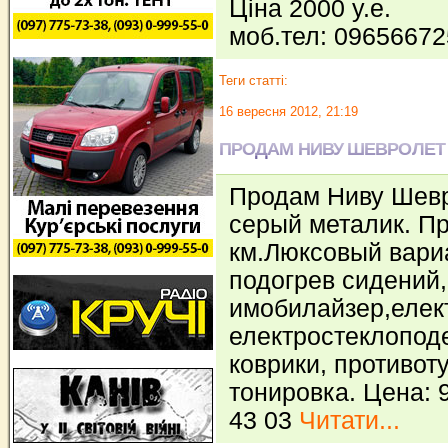
Ціна 2000 у.е.
моб.тел: 0965667
Теги статті:
16 вересня 2012, 21:19
ПРОДАМ НИВУ ШЕВРОЛЕТ
Продам Ниву Шевр
серый металик. Пр
км.Люксовый вариа
подогрев сидений,
имобилайзер,елек
електростеклопод
коврики, противо
тонировка. Цена: 9
43 03
Читати...