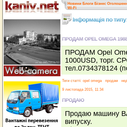
Новини
Блоги
Бізнес
Оголошен
Wi-Fi
Інформація по тип
ПРОДАМ OPEL OMEGA 198
ПРОДАМ Opel Omeg
1000USD, торг. СР
тел.0734378124 (п
Теги статті:
opel omega
продам
нед
9 листопада 2015, 11:34
ПРОДАЮ
Продаю машину ВА
випуску.