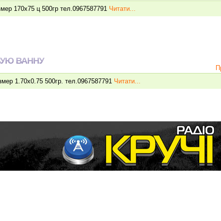
мер 170х75 ц 500гр тел.0967587791
Читати...
УЮ ВАННУ
П
мер 1.70х0.75 500гр. тел.0967587791
Читати...