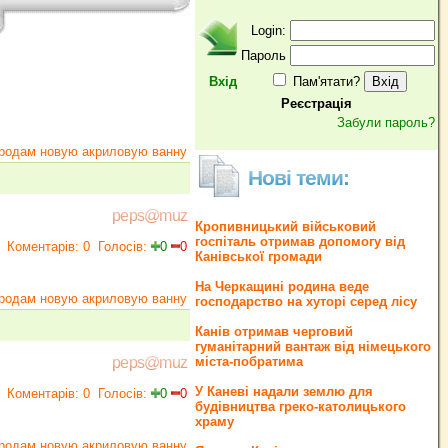
Login:
Пароль
Вхід
Пам'ятати?
Реєстрація
Забули пароль?
родам новую акриловую ванну
Нові теми:
peps@muz
Кропивницький військовий
госпіталь отримав допомогу від
Коментарів: 0
Голосів:
0
0
Канівської громади
На Черкащині родина веде
родам новую акриловую ванну
господарство на хуторі серед лісу
Канів отримав черговий
гуманітарний вантаж від німецького
міста-побратима
peps@muz
У Каневі надали землю для
Коментарів: 0
Голосів:
0
0
будівництва греко‐католицького
храму
родам новую акриловую ванну