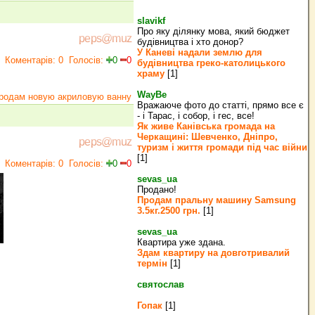
slavikf
Про яку ділянку мова, який бюджет
peps@muz
будівництва і хто донор?
У Каневі надали землю для
Коментарів: 0
Голосів:
0
0
будівництва греко‐католицького
храму
[1]
WayBe
родам новую акриловую ванну
Вражаюче фото до статті, прямо все є
- і Тарас, і собор, і гес, все!
Як живе Канівська громада на
Черкащині: Шевченко, Дніпро,
peps@muz
туризм і життя громади під час війни
[1]
Коментарів: 0
Голосів:
0
0
sevas_ua
Продано!
Продам пральну машину Samsung
3.5кг.2500 грн.
[1]
sevas_ua
Квартира уже здана.
Здам квартиру на довготривалий
термін
[1]
святослав
Гопак
[1]