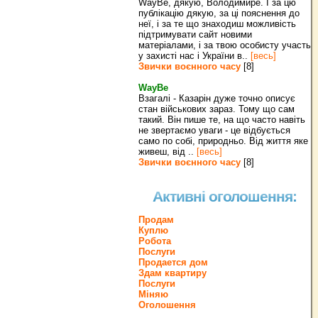
WayBe, дякую, Володимире. І за цю
публікацію дякую, за ці пояснення до
неї, і за те що знаходиш можливість
підтримувати сайт новими
матеріалами, і за твою особисту участь
у захисті нас і України в..
[весь]
Звички воєнного часу
[8]
WayBe
Взагалі - Казарін дуже точно описує
стан військових зараз. Тому що сам
такий. Він пише те, на що часто навіть
не звертаємо уваги - це відбується
само по собі, природньо. Від життя яке
живеш, від ..
[весь]
Звички воєнного часу
[8]
Активні оголошення:
Продам
Куплю
Робота
Послуги
Продается дом
Здам квартиру
Послуги
Міняю
Оголошення