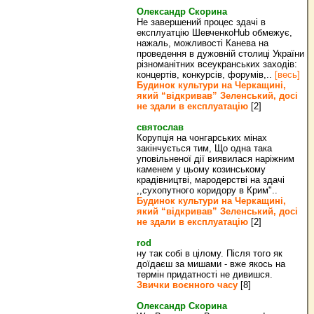
Олександр Скорина
Не завершений процес здачі в
експлуатцію ШевченкоHub обмежує,
нажаль, можливості Канева на
проведення в дужовній столиці України
різноманітних всеукранських заходів:
концертів, конкурсів, форумів,..
[весь]
Будинок культури на Черкащині,
який “відкривав” Зеленський, досі
не здали в експлуатацію
[2]
святослав
Корупція на чонгарських мінах
закінчується тим, Що одна така
уповільненої дії виявилася наріжним
каменем у цьому козинському
крадівництві, мародерстві на здачі
,,сухопутного коридору в Крим"..
Будинок культури на Черкащині,
який “відкривав” Зеленський, досі
не здали в експлуатацію
[2]
rod
ну так собі в цілому. Після того як
доїдаєш за мишами - вже якось на
термін придатності не дивишся.
Звички воєнного часу
[8]
Олександр Скорина