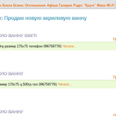
и
Блоги
Бізнес
Оголошення
Афіша
Галерея
Радіо "Кручі"
Мапа
Wi-Fi
у: Продам новую акриловую ванну
Ю ВАННУ 500ГР.
П
0гр.размер 175х75 телефон 0967587791
Читати...
УЮ ВАННУ
П
змер 170х75 ц.500гр.тел.0967587791
Читати...
УЮ ВАННУ
П