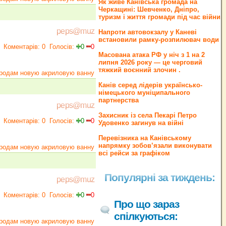
Як живе Канівська громада на
Черкащині: Шевченко, Дніпро,
туризм і життя громади під час війни
peps@muz
Напроти автовокзалу у Каневі
встановили рамку-розпилювач води
Коментарів: 0
Голосів:
0
0
Масована атака РФ у ніч з 1 на 2
липня 2026 року — це черговий
тяжкий воєнний злочин .
родам новую акриловую ванну
Канів серед лідерів українсько-
німецького муніципального
партнерства
peps@muz
Захисник із села Пекарі Петро
Коментарів: 0
Голосів:
0
0
Удовенко загинув на війні
Перевізника на Канівському
напрямку зобов’язали виконувати
родам новую акриловую ванну
всі рейси за графіком
Популярні за тиждень:
peps@muz
Коментарів: 0
Голосів:
0
0
Про що зараз
спілкуються:
родам новую акриловую ванну