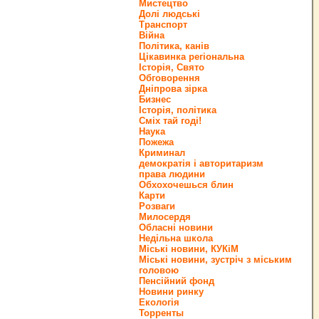
Мистецтво
Долі людські
Транспорт
Війна
Політика, канів
Цікавинка регіональна
Історія, Свято
Обговорення
Дніпрова зірка
Бизнес
Історія, політика
Сміх тай годі!
Наука
Пожежа
Криминал
демократія і авторитаризм
права людини
Обхохочешься блин
Карти
Розваги
Милосердя
Обласні новини
Недільна школа
Міські новини, КУКіМ
Міські новини, зустріч з міським
головою
Пенсійний фонд
Новини ринку
Екологія
Торренты