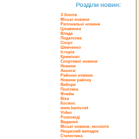
Розділи новин:
З блогів
Міські новини
Регіональні новини
Цікавинка
Влада
Податкова
Спорт
Шевченко
Історія
Кримінал
Спортивні новини
Новини
Анонси
Районні новини
Новини району
Вибори
Політика
Флейм
Віка
Космос
www.kaniv.net
Video
Розповіді
Видання
Міські новини, екологія
Нещасний випадок
Статистика