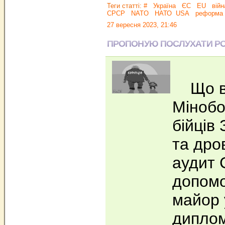
Теги статті:
#
Україна
ЄС
EU
війн
СРСР
NATO
НАТО
USA
реформа
27 вересня 2023, 21:46
ПРОПОНУЮ ПОСЛУХАТИ РО
Що ві
Мінобо
бійців
та дро
аудит 
допомо
майор 
диплом