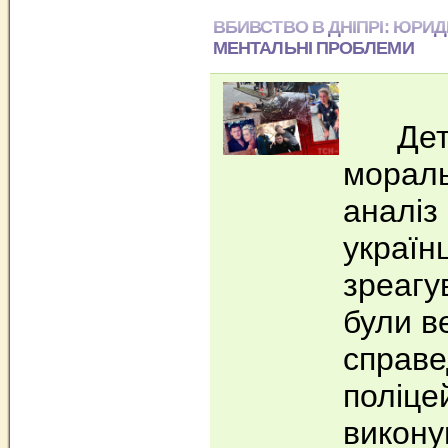
ВБИВСТВО В ДНІПРІ: ЮРИД
МЕНТАЛЬНІ ПРОБЛЕМИ
Детал
мораль
аналіз
українц
зреагу
були в
справе
поліцей
викону