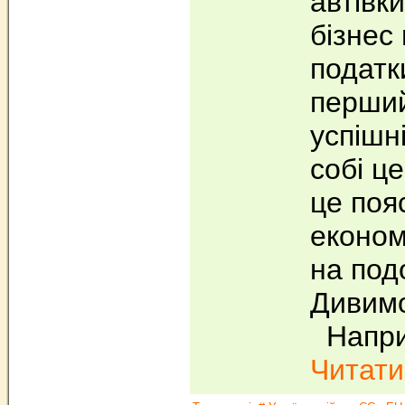
автівк
бізнес
податк
перший
успішн
собі ц
це поя
економ
на под
Дивимо
Наприк
Читати.