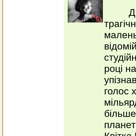
Дивна
трагіч
малень
відомі
студійн
році н
упізна
голос 
мільяр
більше
планети