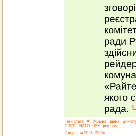
зговор
реєстр
комітет
ради Р
здійсн
рейде
комуна
«Райте
якого 
рада.
Теги статті:
#
Україна
війна
диктат
СРСР
NATO
USA
реформа
7 вересня 2023, 22:04