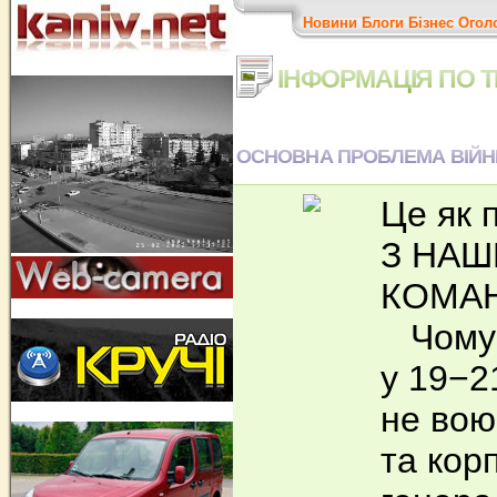
Новини
Блоги
Бізнес
Огол
ІНФОРМАЦІЯ ПО Т
ОСНОВНА ПРОБЛЕМА ВІЙНИ 
Це як
З НАШ
КОМА
Чому У
у 19−2
не вою
та кор