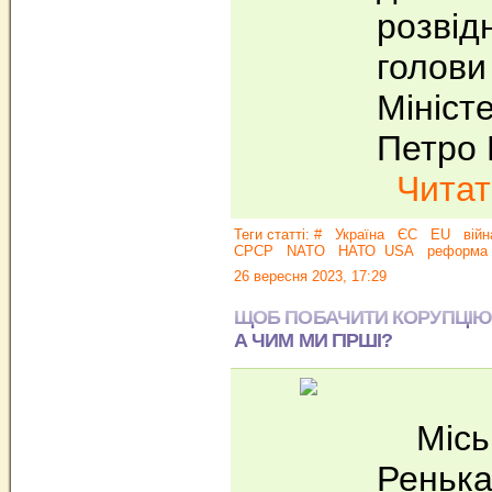
розвід
голови
Мініст
Петро 
Читат
Теги статті:
#
Україна
ЄС
EU
війн
СРСР
NATO
НАТО
USA
реформа
26 вересня 2023, 17:29
ЩОБ ПОБАЧИТИ КОРУПЦІЮ,
А ЧИМ МИ ГІРШІ?
Міськи
Ренька