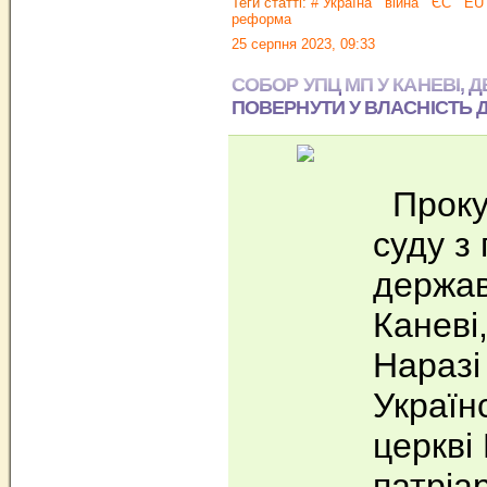
Теги статті:
# Україна
війна
ЄС
EU
реформа
25 серпня 2023, 09:33
СОБОР УПЦ МП У КАНЕВІ, 
ПОВЕРНУТИ У ВЛАСНІСТЬ
Прокур
суду з
держав
Каневі
Наразі
Україн
церкві
патріа