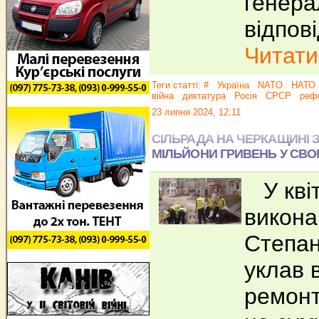
генера
відпов
Читати.
Теги статті:
#
Україна
NATO
НАТО
війна
диктатура
Росія
СРСР
реф
23 липня 2024, 12:11
СІЛЬРАДА НА ЧЕРКАЩИНІ З
МІЛЬЙОНИ ГРИВЕНЬ У СВ
У квіт
викона
Степан
уклав в
ремонт