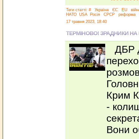
Теги статті:
#
Україна
ЄС
EU
війн
НАТО
USA
Росія
СРСР
реформа
17 травня 2023, 18:40
ТЕРМІНОВО! ЗРАДНИКИ Н
ДБР д
перехо
розмов
Головн
Крим К
- коли
секрет
Вони 