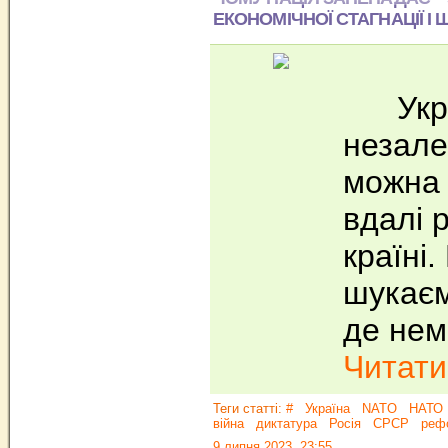
ЕКОНОМІЧНОЇ СТАГНАЦІЇ І
Україн
незале
можна 
вдалі 
країні
шукаєм
де нем
Читати.
Теги статті:
#
Україна
NATO
НАТО
війна
диктатура
Росія
СРСР
реф
9 липня 2023, 23:55