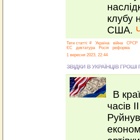
наслідк
клубу 
США.
Теги статті:
#
Україна
війна
СРСР
ЄС
диктатура
Росія
реформа
1 вересня 2023, 22:44
ЗВІДКИ В УКРАЇНЦІВ ГРОШІ 
В краї
часів I
Руйнув
економ