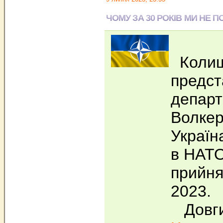
ЧОМУ ЗА 30 РОКІВ МИ НЕ 
Колиш
предст
депар
Волкер
Україн
в НАТО
прийня
2023.
Довги