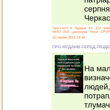
серпня
Черкас
Теги статті:
#
Україна
ЄС
EU
війн
НАТО
USA
диктатура
Росія
СРСР
16 серпня 2023, 19:34
ПРО МУДАКІВ СЕРЕД ЛЮДЕ
На мал
визнач
людей,
потрап
тлумач