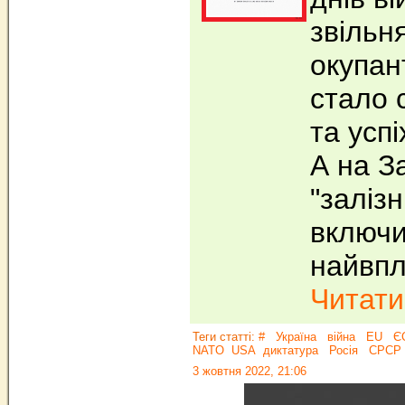
звільн
окупант
стало 
та успі
А на З
"заліз
включи
найвпл
Читати.
Теги статті:
#
Україна
війна
EU
Є
NATO
USA
диктатура
Росія
СРСР
3 жовтня 2022, 21:06