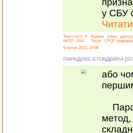
призна
у СБУ 
Читати.
Теги статті:
#
Україна
війна
диктат
NATO
USA
Росія
СРСР
реформ
9 квітня 2023, 19:08
ПАРАДОКС СТОКДЕЙЛА (S
або чо
перши
Парад
метод,
складн