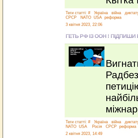
Квітка
Теги статті:
#
Україна
війна
диктат
СРСР
NATO
USA
реформа
3 квітня 2023, 22:06
ГЕТЬ РФ ІЗ ООН ! ПІДПИШИ
Вигнат
Радбез
петиці
найбіл
міжнар
Теги статті:
#
Україна
війна
диктат
NATO
USA
Росія
СРСР
реформа
2 квітня 2023, 14:49