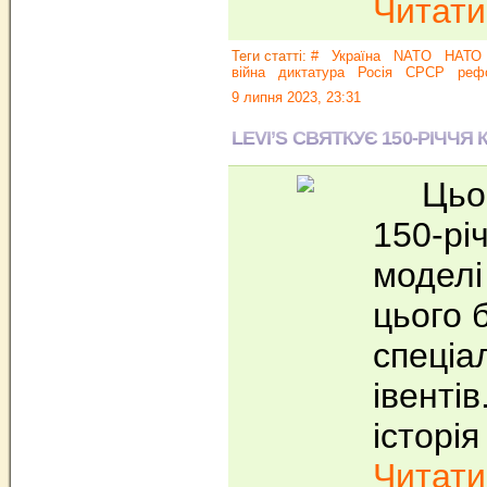
Читати.
Теги статті:
#
Україна
NATO
НАТО
війна
диктатура
Росія
СРСР
реф
9 липня 2023, 23:31
LEVI’S СВЯТКУЄ 150-РІЧЧЯ
Цього 
150-рі
моделі
цього 
спеціа
івентів
історія
Читати.