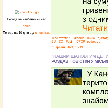
на сум
гривен
з одни
Погода на найближчий час
Читати.
Канів
Погода на 10 днів від
sinoptik.ua
Теги статті:
#
Україна
війна
диктат
EU
ЄС
Росія
СРСР
реформа
21 травня 2024, 15:19
"НАШИМ ШАНОВНИМ ДЕПУТА
РОЗДАВ ПОВІСТКИ У МІСЬК
У Кане
терито
компле
знайом