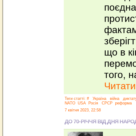
поєдна
протис
фактам
зберігт
що в к
перемо
того, 
Читати.
Теги статті:
#
Україна
війна
диктат
NATO
USA
Росія
СРСР
реформа
7 квітня 2023, 22:58
ДО 70-РІЧЧЯ ВІД ДНЯ НАРО