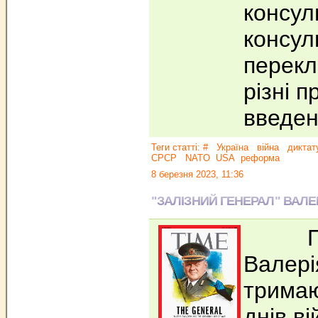
консуль
консул
перекл
різні п
введен
Теги статті:
#
Україна
війна
диктат
СРСР
NATO
USA
реформа
8 березня 2023, 11:36
"ЗАЛІЗНИЙ ГЕНЕРАЛ" ВАЛ
Під 
Валері
тримаю
днів ві