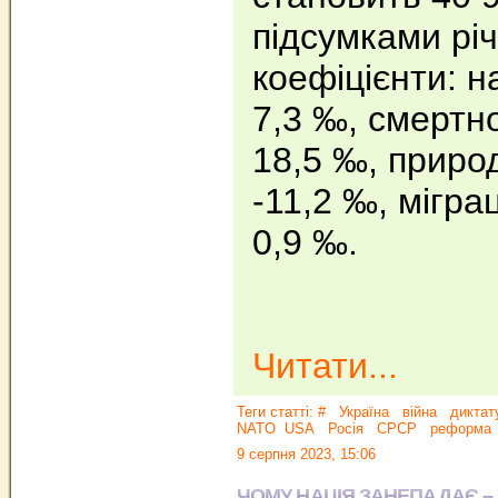
підсумками рі
коефіцієнти: 
7,3 ‰, смертн
18,5 ‰, приро
-11,2 ‰, мігра
0,9 ‰.
Читати...
Теги статті:
#
Україна
війна
диктат
NATO
USA
Росія
СРСР
реформа
9 серпня 2023, 15:06
ЧОМУ НАЦІЯ ЗАНЕПАДАЄ – 5