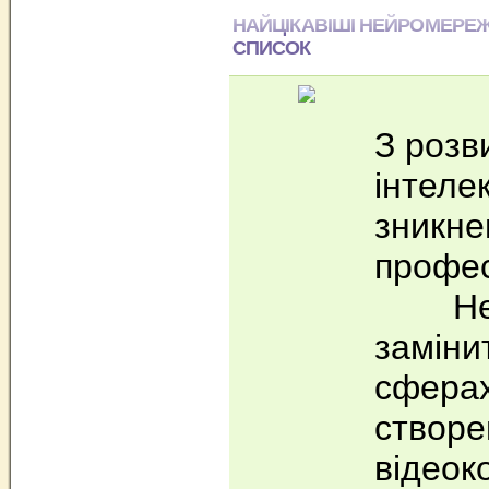
НАЙЦІКАВІШІ НЕЙРОМЕРЕЖ
СПИСОК
З розв
інтеле
зникне
профес
Нейр
заміни
сферах
створе
відеок