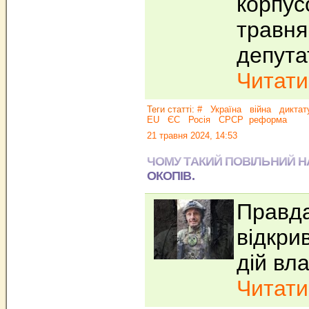
корпусо
травня
депута
Читати.
Теги статті:
#
Україна
війна
диктат
EU
ЄС
Росія
СРСР
реформа
21 травня 2024, 14:53
ЧОМУ ТАКИЙ ПОВІЛЬНИЙ НА
ОКОПІВ.
Правда
відкри
дій вл
Читати.